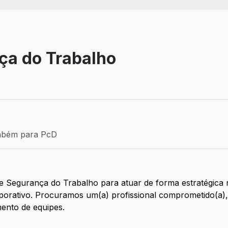
ça do Trabalho
- GO
a: Efetivo
mbém para PcD
ém para PcD
e Segurança do Trabalho para atuar de forma estratégica
orativo. Procuramos um(a) profissional comprometido(a),
ento de equipes.