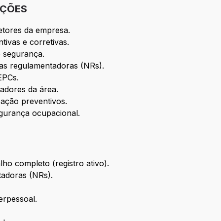
IÇÕES
etores da empresa.
tivas e corretivas.
e segurança.
s regulamentadoras (NRs).
EPCs.
cadores da área.
 ação preventivos.
gurança ocupacional.
o completo (registro ativo).
adoras (NRs).
erpessoal.