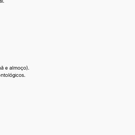
l.
hã e almoço).
ntológicos.